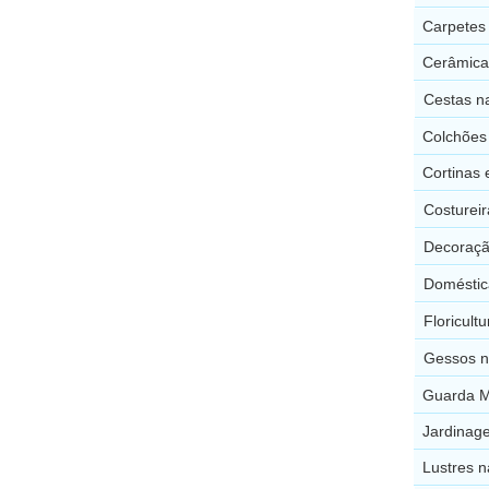
Carpetes
Cerâmica
Cestas n
Colchões
Cortinas 
Costurei
Decoraçã
Doméstic
Floricult
Gessos n
Guarda M
Jardinag
Lustres 