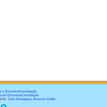
e o EncontraConsolação
 com EncontraConsolação
Com Destaque
Anuncie Grátis
CIE:
|