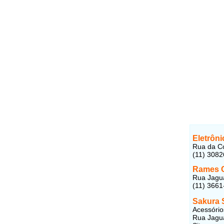
Eletrôn
Rua da Co
(11) 308
Rames C
Rua Jagua
(11) 3661
Sakura 
Acessórios
Rua Jagua