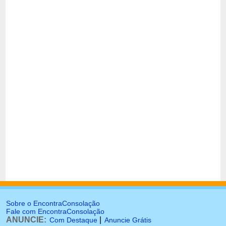
Sobre o EncontraConsolação
Fale com EncontraConsolação
ANUNCIE:
|
Com Destaque
Anuncie Grátis